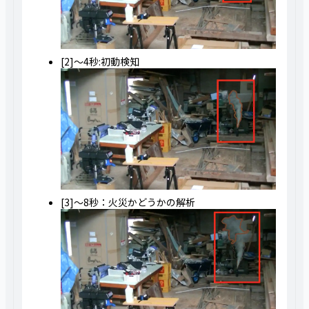
[2]～4秒:初動検知
[3]～8秒：火災かどうかの解析