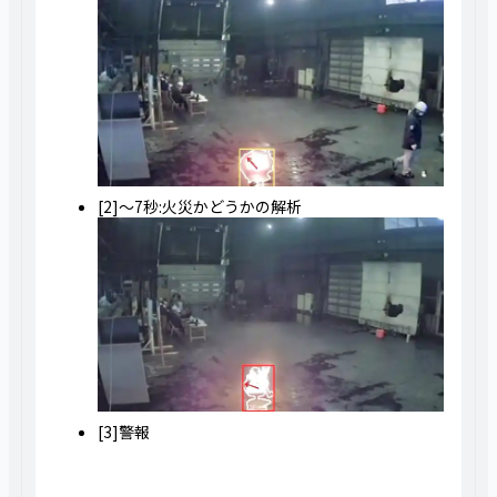
[2]～7秒:火災かどうかの解析
[3]警報